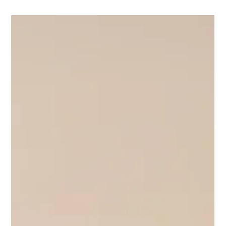
Catarina Varão
1 min de leitura
Gestão de Empresas
Estratégia de Tarifas em Hotelaria
Yield e Revenue Management são modos de gestão que
assentam em compreender antes de reagir, afinar antes de
escalar, e atrair o cliente certo em vez de correr atrás de
todos. Estratégia criativa de pricing e posicionamento em
Hotelaria: Yield e Revenue Management em Hotelaria.