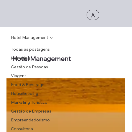
Hotel Management
Todas as postagens
Hotel Management
Marketing
Gestão de Pessoas
Viagens
Food & Beverage
Housekeeping
Marketing Turístico
Gestão de Empresas
Empreendedorismo
Consultoria