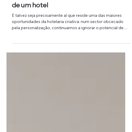
Gestão de Pessoas
Invisível, pessoal e omnipresente: o
papel do Housekeeping no branding
de um hotel
E talvez seja precisamente aí que reside uma das maiores
oportunidades da hotelaria criativa: num sector obcecado
pela personalização, continuamos a ignorar o potencial de
centenas de profissionais que circulam diariamente pelos
hotéis e que poderiam contribuir muito mais para a satisfação
dos hóspedes se deixassem de ser vistos apenas como
executantes e passassem a ser reconhecidos como
anfitriões.