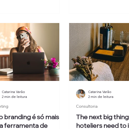
odos. Estratégia criativa de
de meias e com o cabel
ing e posicionamento em
modo rascunho.Os hotéi
laria: Yield e Revenue
isto com precisão quase i
gement em Hotelaria.
antecipam necessidades
fricções, afinam detalhes
Catarina Varão
Catarina Varão
2 min de leitura
2 min de leitura
eting
Consultoria
o branding é só mais
The next big thing
 ferramenta de
hoteliers need to 