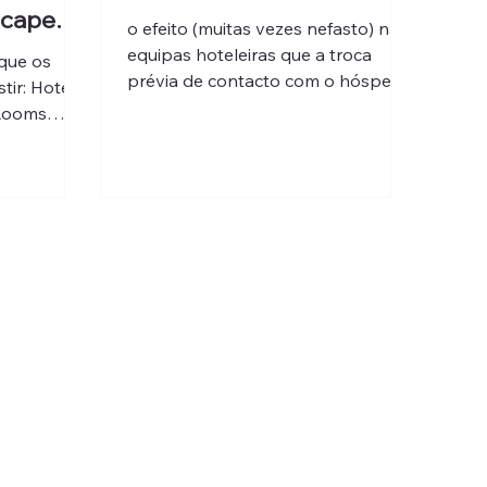
scape
o efeito (muitas vezes nefasto) nas
equipas hoteleiras que a troca
que os
prévia de contacto com o hóspede
tir: Hotel
irá ditar sobre a relação com o
Rooms
mesmo
oso onde