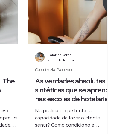
Catarina Varão
2 min de leitura
Gestão de Pessoas
: The
As verdades absolutas e
a
sintéticas que se aprende
nas escolas de hotelaria
Na prática: o que tenho a
empre “num
capacidade de fazer o cliente
dade,
sentir? Como condiciono e
avelmente
influencio (ou elevo) a sua