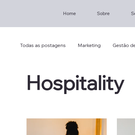
Home
Sobre
S
Todas as postagens
Marketing
Gestão d
Gestão de Empresas
Empreendedorism
Hospitality
Gestão de Empresas
Consultoria
Br
Crisis Management
Strategic Thinking