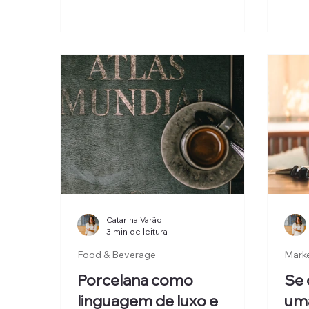
de t
personalização, continuamos a
pric
ignorar o potencial de centenas de
Hote
profissionais que circulam
Mana
diariamente pelos hotéis e que
poderiam contribuir muito mais
para a satisfação dos hóspedes se
deixassem de ser vistos apenas
como executantes e passassem a
ser reconhecidos como anfitriões.
Catarina Varão
3 min de leitura
Food & Beverage
Mark
Porcelana como
Se 
linguagem de luxo e
uma