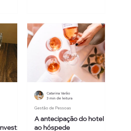
o ainda em
experiência?
s fazem
nvisível:
, eliminam
.
Catarina Varão
3 min de leitura
Gestão de Pessoas
A antecipação do hotel
invest:
ao hóspede