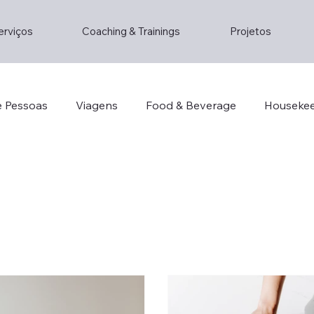
erviços
Coaching & Trainings
Projetos
e Pessoas
Viagens
Food & Beverage
Houseke
o
Consultoria
Staff
Lifestyle
Lifestyle
ainstorming
Entrepreneur
Hotel Management
Decorhotel
Th2
Lisboa
Restaurante
Su