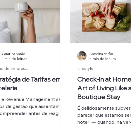
Catarina Varão
Catarina Varão
1 min de leitura
4 min de leitura
ão de Empresas
Lifestyle
ratégia de Tarifas em
Check-in at Home
elaria
Art of Living Like 
Boutique Stay
d e Revenue Management são
s de gestão que assentam
É deliciosamente subversivo
ompreender antes de reagir,
parecer que estamos s
r antes de escalar, e atrair o
hotel” — quando, na ver
nte certo em vez de correr atrás
estamos em casa, prov