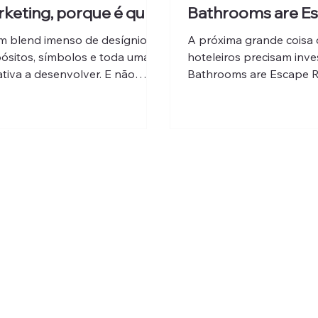
keting, porque é que
Bathrooms are E
ão necessário na
Rooms
m blend imenso de desígnios,
A próxima grande coisa 
rativa hoteleira?
ósitos, símbolos e toda uma
hoteleiros precisam inves
ativa a desenvolver. E não
Bathrooms are Escape 
fundamos naming com
Naquele encontro amor
ding, nem representação
temos que...
ica e desenho de logotipo com
trução de marca e de valores
ma empresa.