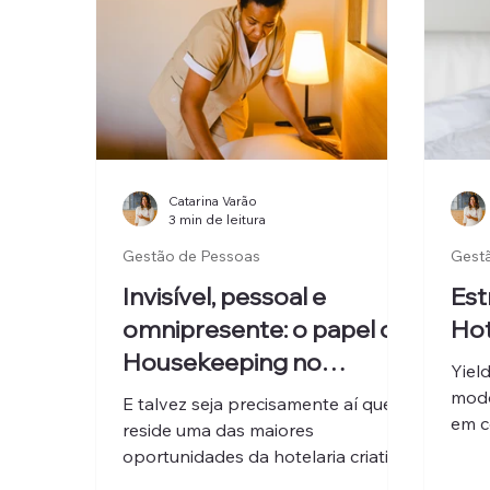
Catarina Varão
3 min de leitura
Gestão de Pessoas
Gest
Invisível, pessoal e
Est
omnipresente: o papel do
Hot
Housekeeping no
Yiel
branding de um hotel
modo
E talvez seja precisamente aí que
em c
reside uma das maiores
afina
oportunidades da hotelaria criativa:
clie
num sector obcecado pela