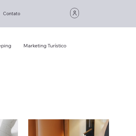
Contato
eping
Marketing Turístico
Opinion/Study
Hospitality
Hotel Technology
Foddie
Foodie
stainability
Hotel Design