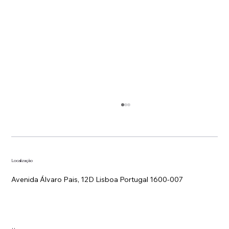
Localização
Avenida Álvaro Pais, 12D Lisboa Portugal 1600-007
Estratégia de Tarifas em Hotelaria