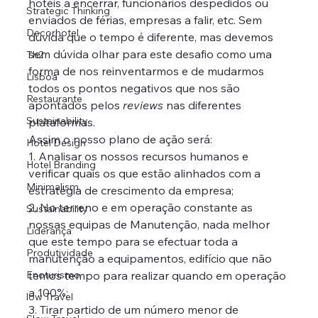
hotéis a encerrar, funcionários despedidos ou 
Strategic Thinking
enviados de férias, empresas a falir, etc. Sem 
Decorhotel
dúvida que o tempo é diferente, mas devemos 
sem dúvida olhar para este desafio como uma 
Th2
forma de nos reinventarmos e de mudarmos 
Lisboa
todos os pontos negativos que nos são 
Restaurante
apontados pelos 
reviews
 nas diferentes 
Sustainability
plataformas.
Assim o nosso plano de ação será:
Hotel Design
1. Analisar os nossos recursos humanos e 
Hotel Branding
verificar quais os que estão alinhados com a 
Minimalism
estratégia de crescimento da empresa;
2. No terreno e em operação constante as 
Sustainability
nossas equipas de Manutenção, nada melhor 
Liderança
que este tempo para se efectuar toda a 
Produtividade
manutenção a equipamentos, edifício que não 
Enoturismo
temos tempo para realizar quando em operação 
a 100%;
low Travel
3. Tirar partido de um número menor de 