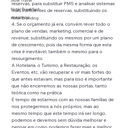
Slow Travel
reservas, para substituir PMS e analisar sistemas 
Hotel Breakfast
mais ineficientes de reservas, substituindo os 
mesmos;
Hotel Branding
4. Se o orçamento já era, convém rever todo o 
plano de vendas, marketing, comercial e de 
revenue
, substituindo os mesmos por um plano 
de crescimento, pois da mesma forma que esta 
crise é inevitável, também o mesmo para o 
ressurgimento.
A Hotelaria, o Turismo, a Restauração, os 
Eventos, etc, vão recuperar e vir mais fortes do 
que antes estavam, mas para isso é importante 
que não encerremos as nossas portas, tanto 
teórica como na prática. 
É tempo de estarmos com as nossas famílias de 
nos protegermos a nós próprios, mas ao 
mesmo tempo que este tempo irá ser longo, 
podemos e devemos sem dúvida melhorar e 
pensar em como podemos fazer mais e melhor 