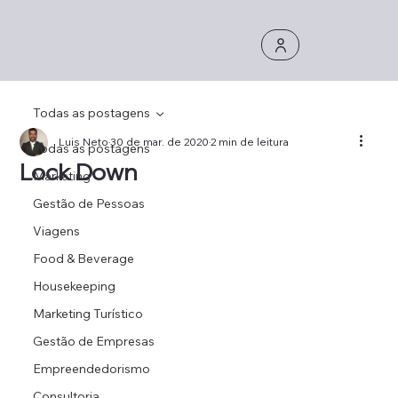
Todas as postagens
Luis Neto
30 de mar. de 2020
2 min de leitura
Todas as postagens
Lock Down
Marketing
Gestão de Pessoas
Viagens
Food & Beverage
Housekeeping
Marketing Turístico
Gestão de Empresas
Empreendedorismo
Consultoria