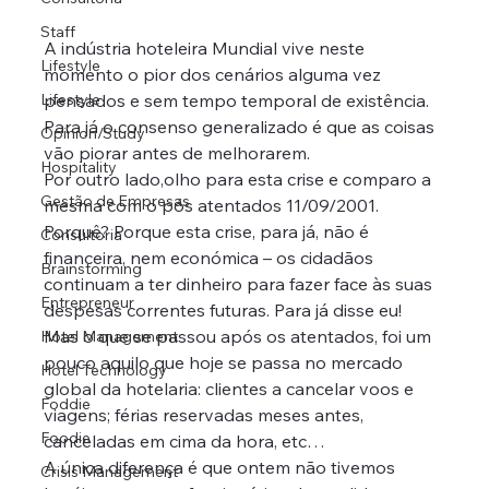
Staff
A indústria hoteleira Mundial vive neste 
Lifestyle
momento o pior dos cenários alguma vez 
Lifestyle
pensados e sem tempo temporal de existência. 
Para já o consenso generalizado é que as coisas 
Opinion/Study
vão piorar antes de melhorarem.
Hospitality
Por outro lado,olho para esta crise e comparo a 
Gestão de Empresas
mesma com o pós atentados 11/09/2001. 
Porquê? Porque esta crise, para já, não é 
Consultoria
financeira, nem económica – os cidadãos 
Brainstorming
continuam a ter dinheiro para fazer face às suas 
Entrepreneur
despesas correntes futuras. Para já disse eu! 
Mas o que se passou após os atentados, foi um 
Hotel Management
pouco aquilo que hoje se passa no mercado 
Hotel Technology
global da hotelaria: clientes a cancelar voos e 
Foddie
viagens; férias reservadas meses antes, 
Foodie
canceladas em cima da hora, etc…
A única diferença é que ontem não tivemos 
Crisis Management