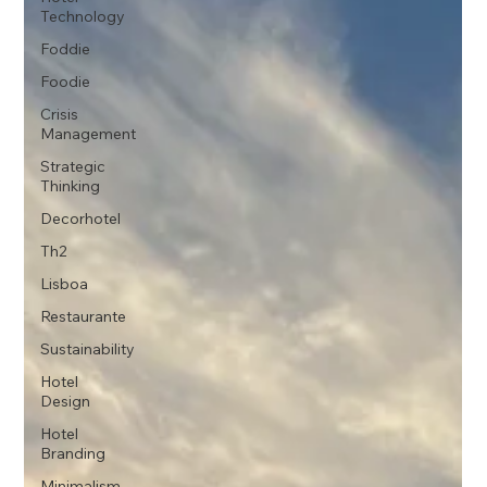
Technology
Foddie
Foodie
Crisis
Management
Strategic
Thinking
Decorhotel
Th2
Lisboa
Restaurante
Sustainability
Hotel
Design
Hotel
Branding
Minimalism