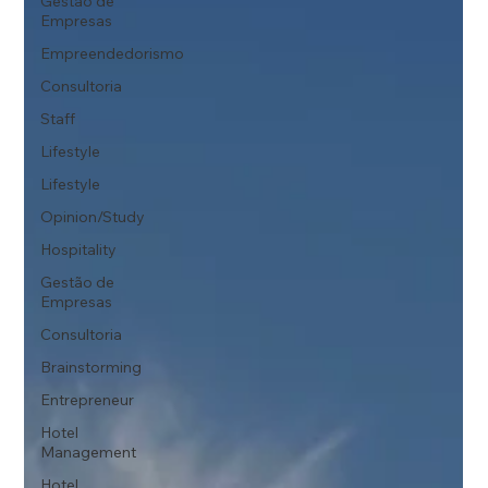
Gestão de
Empresas
Empreendedorismo
Consultoria
Staff
Lifestyle
Lifestyle
Opinion/Study
Hospitality
Gestão de
Empresas
Consultoria
Brainstorming
Entrepreneur
Hotel
Management
Hotel