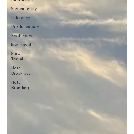
Sustainability
Liderança
Produtividade
Enoturismo
low Travel
Slow
Travel
Hotel
Breakfast
Hotel
Branding