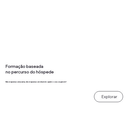
Formação baseada
no percurso do hóspede
Não é apenas uma cama, não é apenas um check-in: qual é o seu segredo?
Explorar