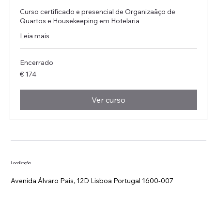
Curso certificado e presencial de Organizaãço de
Quartos e Housekeeping em Hotelaria
Leia mais
Encerrado
174
€ 174
Euros
Ver curso
Localização
Avenida Álvaro Pais, 12D Lisboa Portugal 1600-007