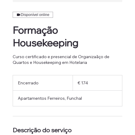
Disponível online
Formação
Housekeeping
Curso certificado e presencial de Organizaãço de
Quartos e Housekeeping em Hotelaria
174
Euros
Encerrado
E
€ 174
n
c
Apartamentos Ferreiros, Funchal
e
r
r
a
d
o
Descrição do serviço