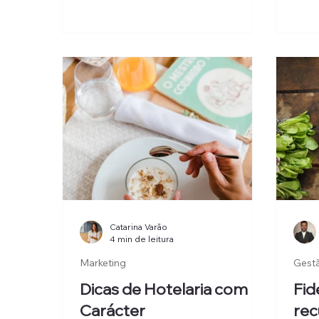
de t
personalização, continuamos a
pric
ignorar o potencial de centenas de
Hote
profissionais que circulam
Mana
diariamente pelos hotéis e que
poderiam contribuir muito mais
para a satisfação dos hóspedes se
deixassem de ser vistos apenas
como executantes e passassem a
ser reconhecidos como anfitriões.
Catarina Varão
4 min de leitura
Marketing
Gest
Dicas de Hotelaria com
Fid
Carácter
rec