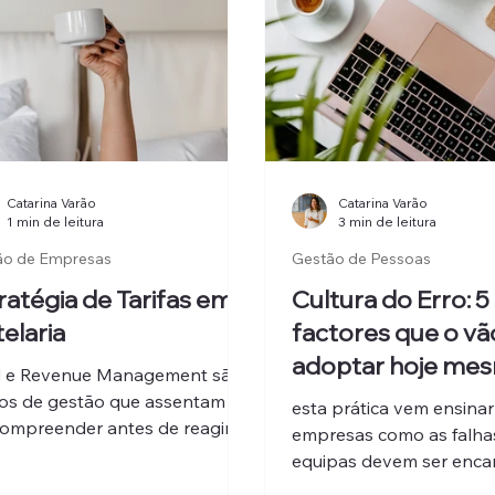
Catarina Varão
Catarina Varão
1 min de leitura
3 min de leitura
ão de Empresas
Gestão de Pessoas
ratégia de Tarifas em
Cultura do Erro: 5
elaria
factores que o vã
adoptar hoje me
d e Revenue Management são
s de gestão que assentam
esta prática vem ensinar
ompreender antes de reagir,
empresas como as falha
r antes de escalar, e atrair o
equipas devem ser enca
nte certo em vez de correr atrás
como parte do processo