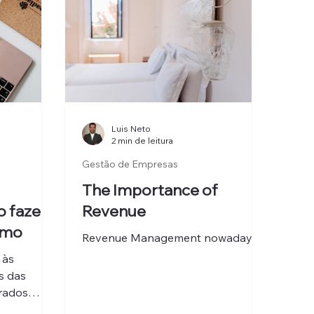
Luis Neto
2 min de leitura
Gestão de Empresas
The Importance of
o fazer
Revenue
smo
Revenue Management nowadays
 às
s das
rados
 de