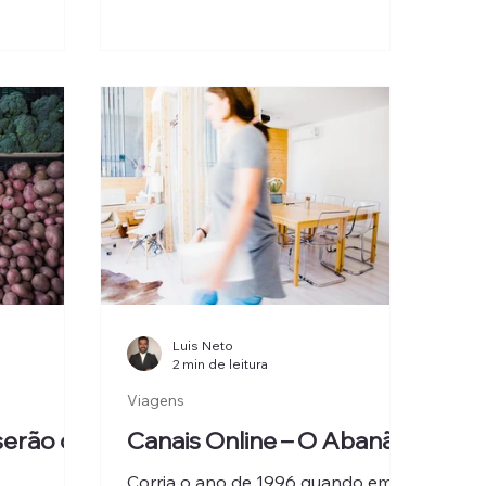
onal e
Luis Neto
2 min de leitura
Viagens
serão os
Canais Online – O Abanão
Corria o ano de 1996 quando em