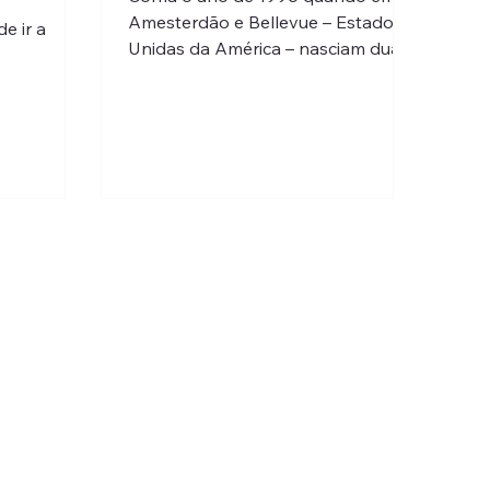
Amesterdão e Bellevue – Estados
e ir a
Unidas da América – nasciam duas
empresas que iriam colocar em
causa tudo...