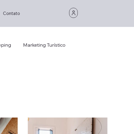
Contato
eping
Marketing Turístico
Opinion/Study
Hospitality
Hotel Technology
Foddie
Foodie
stainability
Hotel Design