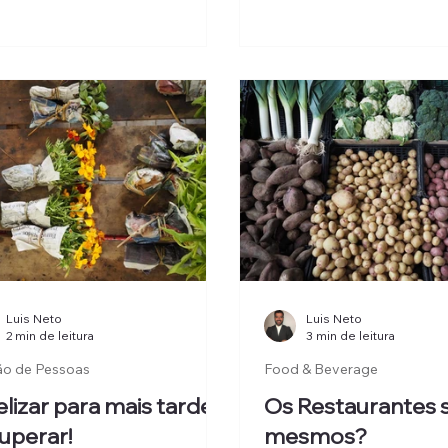
odos. Estratégia criativa de
amadurecimento profissi
ing e posicionamento em
laria: Yield e Revenue
gement em Hotelaria.
Luis Neto
Luis Neto
2 min de leitura
3 min de leitura
ão de Pessoas
Food & Beverage
elizar para mais tarde
Os Restaurantes 
uperar!
mesmos?