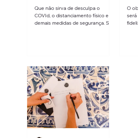
Que não sirva de desculpa o
O ob
COVId, o distanciamento físico e
será
demais medidas de segurança. Se
fidel
há prova dos nove bem tirada é
esta que...