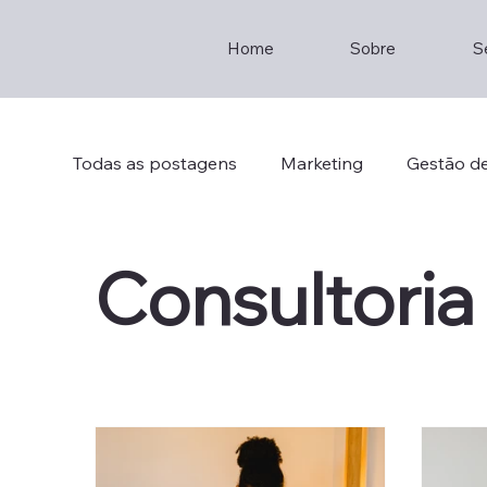
Home
Sobre
S
Todas as postagens
Marketing
Gestão d
Gestão de Empresas
Empreendedorism
Consultoria
Gestão de Empresas
Consultoria
Br
Crisis Management
Strategic Thinking