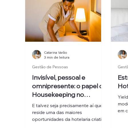
Catarina Varão
3 min de leitura
Gestão de Pessoas
Gest
Invisível, pessoal e
Est
omnipresente: o papel do
Hot
Housekeeping no
Yiel
branding de um hotel
modo
E talvez seja precisamente aí que
em c
reside uma das maiores
afina
oportunidades da hotelaria criativa:
clie
num sector obcecado pela