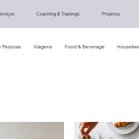
erviços
Coaching & Trainings
Projetos
e Pessoas
Viagens
Food & Beverage
Houseke
o
Consultoria
Staff
Lifestyle
Lifestyle
ainstorming
Entrepreneur
Hotel Management
Decorhotel
Th2
Lisboa
Restaurante
Su