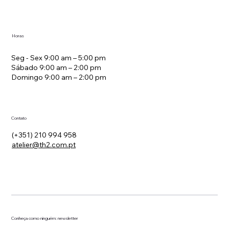
Micromanagement: a nova doença da
Horas
liderança em hotelaria
Seg - Sex 9:00 am – 5:00 pm
Sábado 9:00 am – 2:00 pm
Domingo 9:00 am – 2:00 pm
Contato
(+351) 210 994 958
atelier@th2.com.pt
Conheça como ninguém: newsletter