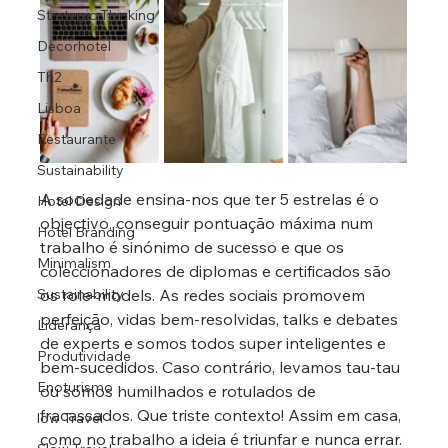
Strategic Thinking
Decorhotel
Th2
Lisboa
Restaurante
Sustainability
A sociedade ensina-nos que ter 5 estrelas é o 
Hotel Design
objectivo, conseguir pontuação máxima num 
Hotel Branding
trabalho é sinónimo de sucesso e que os 
Minimalism
coleccionadores de diplomas e certificados são 
Sustainability
os role-models. As redes sociais promovem 
perfeição, vidas bem-resolvidas, talks e debates 
Liderança
de experts e somos todos super inteligentes e 
Produtividade
bem-sucedidos. Caso contrário, levamos tau-tau 
Enoturismo
ou somos humilhados e rotulados de 
fracassados. Que triste contexto! Assim em casa, 
low Travel
como no trabalho a ideia é triunfar e nunca errar. 