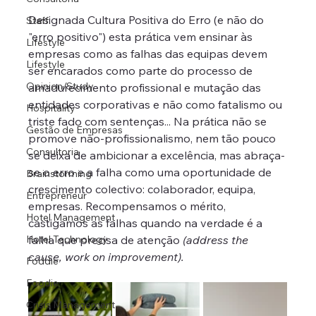
Designada Cultura Positiva do Erro (e não do 
Staff
"erro positivo") esta prática vem ensinar às 
Lifestyle
empresas como as falhas das equipas devem 
Lifestyle
ser encarados como parte do processo de 
Opinion/Study
amadurecimento profissional e mutação das 
entidades corporativas e não como fatalismo ou 
Hospitality
triste fado com sentenças... Na prática não se 
Gestão de Empresas
promove não-profissionalismo, nem tão pouco 
Consultoria
se deixa de ambicionar a excelência, mas abraça-
se o erro e a falha como uma oportunidade de 
Brainstorming
crescimento colectivo: colaborador, equipa, 
Entrepreneur
empresas. Recompensamos o mérito, 
Hotel Management
castigamos as falhas quando na verdade é a 
Hotel Technology
falha que precisa de atenção 
(address the 
cause, work on improvement).
Foddie
Foodie
Crisis Management