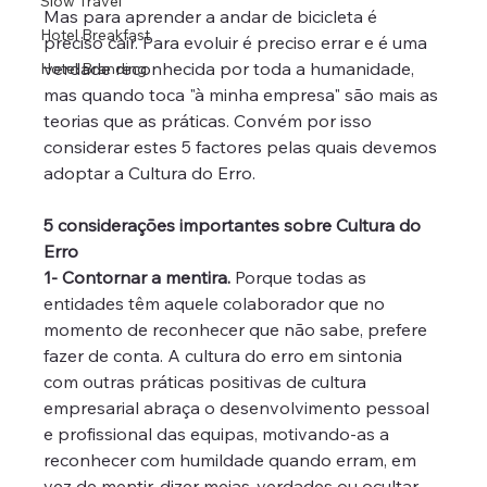
Slow Travel
Mas para aprender a andar de bicicleta é 
Hotel Breakfast
preciso cair. Para evoluir é preciso errar e é uma 
verdade reconhecida por toda a humanidade, 
Hotel Branding
mas quando toca "à minha empresa" são mais as 
teorias que as práticas. Convém por isso 
considerar estes 5 factores pelas quais devemos 
adoptar a Cultura do Erro.
5 considerações importantes sobre Cultura do 
Erro
1- Contornar a mentira. 
Porque todas as 
entidades têm aquele colaborador que no 
momento de reconhecer que não sabe, prefere 
fazer de conta. A cultura do erro em sintonia 
com outras práticas positivas de cultura 
empresarial abraça o desenvolvimento pessoal 
e profissional das equipas, motivando-as a 
reconhecer com humildade quando erram, em 
vez de mentir, dizer meias-verdades ou ocultar. 