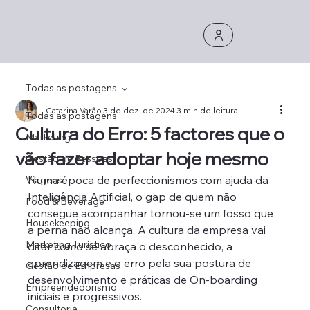
Todas as postagens
Catarina Varão
3 de dez. de 2024
3 min de leitura
Todas as postagens
Cultura do Erro: 5 factores que o
Marketing
vão fazer adoptar hoje mesmo
Gestão de Pessoas
Numa época de perfeccionismos com ajuda da 
Viagens
Inteligência Artificial, o gap de quem não 
Food & Beverage
consegue acompanhar tornou-se um fosso que 
Housekeeping
a perna não alcança. A cultura da empresa vai 
Marketing Turístico
ditar como se abraça o desconhecido, a 
aprendizagem e o erro pela sua postura de 
Gestão de Empresas
desenvolvimento e práticas de On-boarding 
Empreendedorismo
iniciais e progressivos.
Consultoria