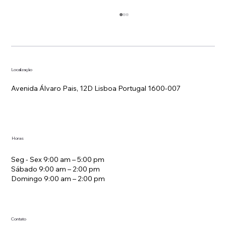
Localização
Avenida Álvaro Pais, 12D Lisboa Portugal 1600-007
O Pequeno Almoço Incluindo pode
Horas
Aumentar o Revenue do seu Hotel?
Seg - Sex 9:00 am – 5:00 pm
Sábado 9:00 am – 2:00 pm
Domingo 9:00 am – 2:00 pm
Contato