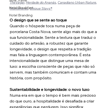
Slow Travel
TheVagar
, 
Herdade do Ananás
, 
Canadiano Urban Nature
, 
Hotel Breakfast
Montimerso
, 
Unique Stays®
Hotel Branding
O design que se sente ao toque
Quando o hóspede toca numa peça de 
porcelana Costa Nova, sente algo mais do que a 
sua funcionalidade. Sente a textura que traduz o 
cuidado do artesão, a robustez que garante 
longevidade, o design que respeita a tradição 
mas fala a linguagem contemporânea. É esta 
intencionalidade que distingue uma mesa de 
luxo: a escolha consciente de peças que não só 
servem, mas também comunicam e contam uma 
história, com propósito.
Sustentabilidade e longevidade: o novo luxo
Numa era em que o tempo é bem mais precioso 
do que ouro, a hospitalidade é desafiada a criar 
experiências que perdurem. Isso significa: 