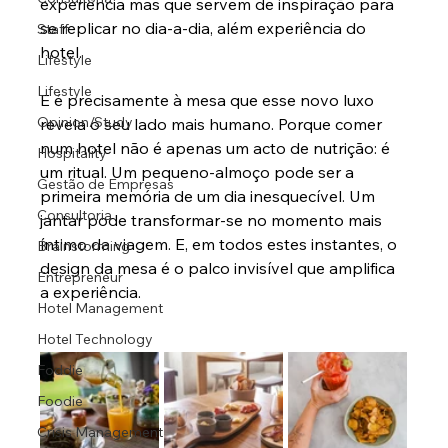
experiência mas que servem de inspiração para 
se replicar no dia-a-dia, além experiência do 
Staff
hotel.
Lifestyle
Lifestyle
E é precisamente à mesa que esse novo luxo 
Opinion/Study
revela o seu lado mais humano. Porque comer 
num hotel não é apenas um acto de nutrição: é 
Hospitality
um ritual. Um pequeno-almoço pode ser a 
Gestão de Empresas
primeira memória de um dia inesquecível. Um 
Consultoria
jantar pode transformar-se no momento mais 
íntimo da viagem. E, em todos estes instantes, o 
Brainstorming
design da mesa é o palco invisível que amplifica 
Entrepreneur
a experiência.
Hotel Management
Hotel Technology
Foddie
Foodie
Crisis Management