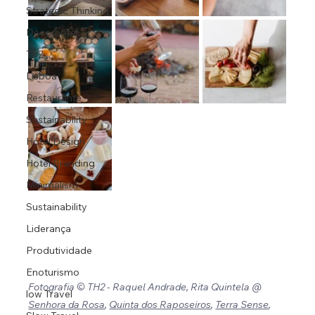
Strategic Thinking
Decorhotel
Th2
Lisboa
Restaurante
Sustainability
Hotel Design
Hotel Branding
Minimalism
Sustainability
Liderança
Produtividade
Enoturismo
Fotografia © TH2 - Raquel Andrade, Rita Quintela @ 
low Travel
Senhora da Rosa
, 
Quinta dos Raposeiros
, 
Terra Sense
, 