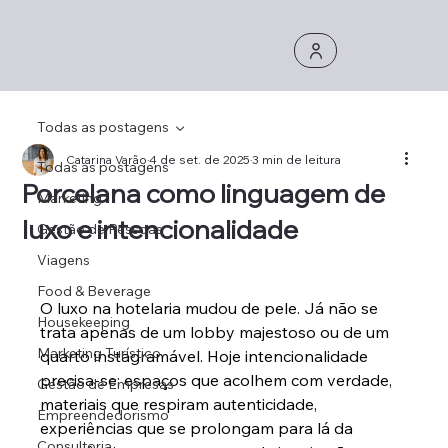
Todas as postagens
Catarina Varão
4 de set. de 2025
3 min de leitura
Todas as postagens
Porcelana como linguagem de
Marketing
luxo e intencionalidade
Gestão de Pessoas
Viagens
Food & Beverage
O luxo na hotelaria mudou de pele. Já não se 
Housekeeping
trata apenas de um lobby majestoso ou de um 
Marketing Turístico
quarto instagramável. Hoje intencionalidade 
precisa-se: espaços que acolhem com verdade, 
Gestão de Empresas
materiais que respiram autenticidade, 
Empreendedorismo
experiências que se prolongam para lá da 
Consultoria