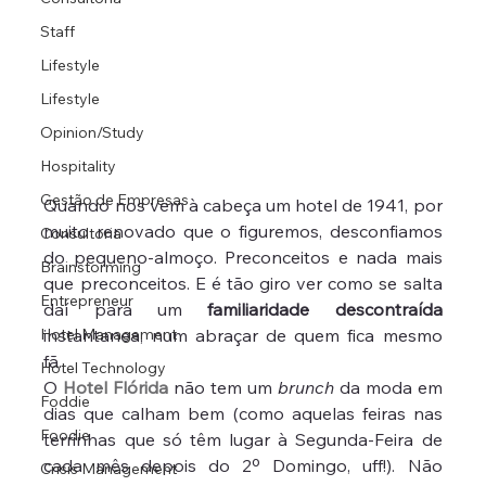
Staff
Lifestyle
Lifestyle
Opinion/Study
Hospitality
Gestão de Empresas
Quando nos vem à cabeça um hotel de 1941, por 
muito renovado que o figuremos, desconfiamos 
Consultoria
do pequeno-almoço. Preconceitos e nada mais 
Brainstorming
que preconceitos. E é tão giro ver como se salta 
Entrepreneur
daí para um 
familiaridade descontraída
instantanea, num abraçar de quem fica mesmo 
Hotel Management
fã.
Hotel Technology
O 
Hotel Flórida
 não tem um 
brunch
 da moda em 
Foddie
dias que calham bem (como aquelas feiras nas 
Foodie
terrinhas que só têm lugar à Segunda-Feira de 
cada mês depois do 2º Domingo, uff!). Não 
Crisis Management