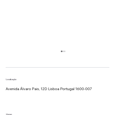
Localização
Avenida Álvaro Pais, 12D Lisboa Portugal 1600-007
Estratégia de Tarifas em Hotelaria
Horas