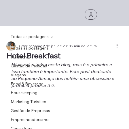
Todas as postagens
Catarina Varão
2 de jan. de 2018
2 min de leitura
Todas as postagens
Hotel Breakfast
Marketing
Não será o único neste blog, mas é o primeiro e 
Gestão de Pessoas
isso também é importante. Este post dedicado 
Viagens
ao Pequeno-Almoço dos hotéis- uma obcessão e 
Food & Beverage
profecia própria th2.
Housekeeping
Marketing Turístico
Gestão de Empresas
Empreendedorismo
Consultoria