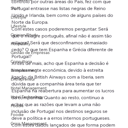
controlo por outras áreas do País, fez com que 
Portugal entrasse nas listas negras de Reino 
Staff
Unido e Irlanda, bem como de alguns países do 
Lifestyle
Norte da Europa.
Lifestyle
Com estes casos poderemos perguntar: Será 
Opinion/Study
que o milagre português, afinal não é assim tão 
milagre? Será que desconfinamos demasiado 
Hospitality
cedo? O que tem Espanha e Grécia diferente de 
Gestão de Empresas
Portugal?
Consultoria
Antes de mais, acho que Espanha a decisão é 
simplesmente económica, devido à estreita 
Brainstorming
ligação da British Airways com a Iberia, sem 
Entrepreneur
dúvida que a companhia área teria que ter 
Hotel Management
Espanha na reabertura para aumentar os lucros 
Hotel Technology
da companhia. Quanto ao resto, continuo a 
achar que as razões que levam a uma não 
Foddie
inclusão de Portugal nos destinos seguros se 
Foodie
deve a política e a erros internos portugueses.
Crisis Management
Com estes dados lançados de que forma podem 