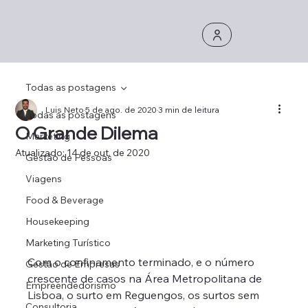
Todas as postagens
Luis Neto
5 de ago. de 2020
3 min de leitura
Todas as postagens
O Grande Dilema
Marketing
Atualizado:
14 de out. de 2020
Gestão de Pessoas
Viagens
Food & Beverage
Housekeeping
Marketing Turístico
Com o confinamento terminado, e o número 
Gestão de Empresas
crescente de casos na Área Metropolitana de 
Empreendedorismo
Lisboa, o surto em Reguengos, os surtos sem 
Consultoria