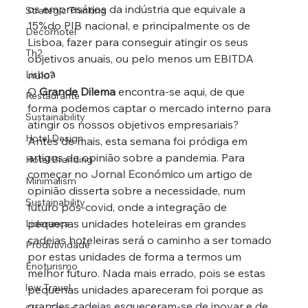
os empresários da indústria que equivale a 
Strategic Thinking
15%do PIB nacional, e principalmente os de 
Decorhotel
Lisboa, fazer para conseguir atingir os seus 
Th2
objetivos anuais, ou pelo menos um EBITDA 
Lisboa
nulo?
O 
Grande Dilema
 encontra-se aqui, de que 
Restaurante
forma podemos captar o mercado interno para 
Sustainability
atingir os nossos objetivos empresariais?
Hotel Design
Antes de mais, esta semana foi pródiga em 
artigos de opinião sobre a pandemia. Para 
Hotel Branding
começar no 
Jornal Económico
 um artigo de 
Minimalism
opinião disserta sobre a necessidade, num 
Sustainability
futuro pós-covid, onde a integração de 
pequenas unidades hoteleiras em grandes 
Liderança
cadeias hoteleiras será o caminho a ser tomado 
Produtividade
por estas unidades de forma a termos um 
Enoturismo
melhor futuro. Nada mais errado, pois se estas 
low Travel
pequenas unidades apareceram foi porque as 
grandes cadeias esqueceram-se de inovar e de 