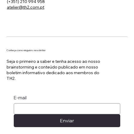
(+351) 210 994 958
atelier@th2.com.pt
Conheça como ninguém: newsletter
Seja o primeiro a saber e tenha acesso ao nosso
brainstorming e conteúdo publicado em nosso
boletim informativo dedicado aos membros do
TH2.
E-mail
Enviar