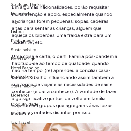
Strategic Thinking
Em algumas nacionalidades, porão requisitar 
Decorhotel
muita atenção e apoio, especialmente quando 
as crianças forem pequenas: sopas, cadeiras 
Th2
altas para sentar as crianças, alguém que 
Lisboa
aqueça os biberões, uma fralda extra para um 
Restaurante
“acidente”, etc.
Sustainability
Uma coisa é certa, o perfil Família pós-pandemia 
Hotel Design
habituou-se ao tempo de qualidade, quando 
Hotel Branding
não há tempo, (re) aprendeu a conciliar casa-
Minimalism
família-trabalho influenciando assim também a 
sua forma de viajar e as necessidades de sair e 
Sustainability
conhecer (e dar a conhecer). A vontade de fazer 
Liderança
algo significativo juntos, de volta em família 
Produtividade
viajando em grupos que agregam várias faixas 
etárias e vontades distintas por isso.
Enoturismo
low Travel