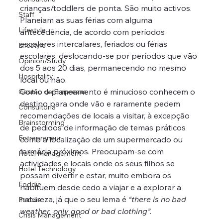
crianças/toddlers de ponta. São muito activos. 
Staff
Planeiam as suas férias com alguma 
Lifestyle
antecedência, de acordo com períodos 
escolares intercalares, feriados ou férias 
Lifestyle
escolares, deslocando-se por períodos que vão 
Opinion/Study
dos 5 aos 20 dias, permanecendo no mesmo 
Hospitality
local ou não.
Como o planeamento é minucioso conhecem o 
Gestão de Empresas
destino para onde vão e raramente pedem 
Consultoria
recomendações de locais a visitar, à excepção 
Brainstorming
de pedidos de informação de temas práticos 
Entrepreneur
como a localização de um supermercado ou 
farmácia próximos. Preocupam-se com 
Hotel Management
actividades e locais onde os seus filhos se 
Hotel Technology
possam divertir e estar, muito embora os 
Foddie
habituem desde cedo a viajar e a explorar a 
natureza, já que o seu lema é 
“there is no bad 
Foodie
weather, only good or bad clothing”.
Crisis Management