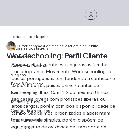
Todas as postagens
Catarina Varão
4 de mar. de 2021
2 min de leitura
Todas as postagens
Worldschooling: Perfil Cliente
Marketing
São maioritariamente estrangeiras as famílias 
Gestão de Pessoas
que adoptam o Movimento Worldschooling, já 
Viagens
que as portuguesas têm tendência a conhecer e 
Food & Beverage
explorar outros países primeiro antes de 
conhecer as ilhas. Com 1, 2 ou mesmo 3 filhos 
Housekeeping
são casais jovens com profissões liberais ou 
Marketing Turístico
altos cargos, porém com boa disponibilidade de 
Gestão de Empresas
tempo. São calmos, organizados e aparentam 
Empreendedorismo
levar uma vida simples, porém dispõem de 
equipamento de 
outdoor
 e de transporte de 
Consultoria