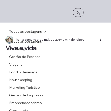
Todas as postagens
harita carsane
6 de mai. de 2019
2 min de leitura
Todas as postagens
Vive a vida
Marketing
Gestão de Pessoas
Viagens
Food & Beverage
Housekeeping
Marketing Turístico
Gestão de Empresas
Empreendedorismo
Consultoria