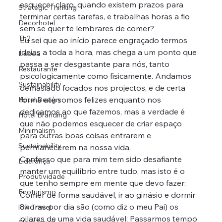
esquecer claro, quando existem prazos para 
Strategic Thinking
terminar certas tarefas, e trabalhas horas a fio 
Decorhotel
sem se quer te lembrares de comer?
Th2
Eu sei que ao início parece engraçado termos 
ideias a toda a hora, mas chega a um ponto que 
Lisboa
passa a ser desgastante para nós, tanto 
Restaurante
psicologicamente como fisicamente. Andamos 
Sustainability
demasiado focados nos projectos, e de certa 
forma até somos felizes enquanto nos 
Hotel Design
dedicamos ao que fazemos, mas a verdade é 
Hotel Branding
que não podemos esquecer de criar espaço 
Minimalism
para outras boas coisas entrarem e 
Sustainability
permanecerem na nossa vida.
Confesso que para mim tem sido desafiante 
Liderança
manter um equilíbrio entre tudo, mas isto é o 
Produtividade
que tenho sempre em mente que devo fazer: 
Enoturismo
Comer de forma saudável, ir ao ginásio e dormir 
8horas por dia são (como diz o meu Pai) os 
low Travel
pilares de uma vida saudável; Passarmos tempo 