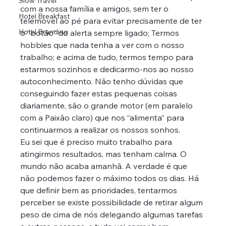
Slow Travel
com a nossa família e amigos, sem ter o 
Hotel Breakfast
telemóvel ao pé para evitar precisamente de ter 
Hotel Branding
o “botão” do alerta sempre ligado; Termos 
hobbies que nada tenha a ver com o nosso 
trabalho; e acima de tudo, termos tempo para 
estarmos sozinhos e dedicarmo-nos ao nosso 
autoconhecimento. Não tenho dúvidas que 
conseguindo fazer estas pequenas coisas 
diariamente, são o grande motor (em paralelo 
com a Paixão claro) que nos “alimenta” para 
continuarmos a realizar os nossos sonhos.
Eu sei que é preciso muito trabalho para 
atingirmos resultados, mas tenham calma. O 
mundo não acaba amanhã. A verdade é que 
não podemos fazer o máximo todos os dias. Há 
que definir bem as prioridades, tentarmos 
perceber se existe possibilidade de retirar algum 
peso de cima de nós delegando algumas tarefas 