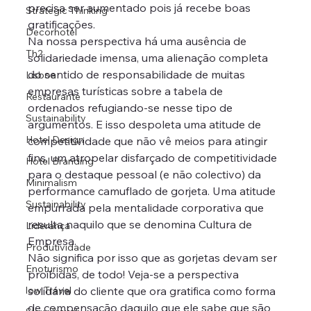
precisa ser aumentado pois já recebe boas 
Strategic Thinking
gratificações. 
Decorhotel
Na nossa perspectiva há uma ausência de 
Th2
solidariedade imensa, uma alienação completa 
do sentido de responsabilidade de muitas 
Lisboa
empresas turísticas sobre a tabela de 
Restaurante
ordenados refugiando-se nesse tipo de 
Sustainability
argumentos. E isso despoleta uma atitude de 
Hotel Design
competitividade que não vê meios para atingir 
fins, um atropelar disfarçado de competitividade 
Hotel Branding
para o destaque pessoal (e não colectivo) da 
Minimalism
performance camuflado de gorjeta. Uma atitude 
Sustainability
empurrada pela mentalidade corporativa que 
resulta naquilo que se denomina Cultura de 
Liderança
Empresa.
Produtividade
Não significa por isso que as gorjetas devam ser 
Enoturismo
proibidas, de todo! Veja-se a perspectiva 
low Travel
solidária do cliente que ora gratifica como forma 
de compensação daquilo que ele sabe que são 