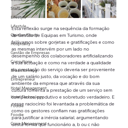
Staff
Lifestyle
Lifestyle
Esta reflexão surge na sequência da formação 
Opinion/Study
de Gestão de Equipas em Turismo, onde 
falávamos sobre gorjetas e gratificações e como 
Hospitality
as mesmas intervém por um lado no 
Gestão de Empresas
desempenho dos colaboradores artificializando 
Consultoria
a sua actuação e como na verdade a qualidade 
da prestação do serviço deveria ser proveniente 
Brainstorming
de um salário justo, da vocação e do bom 
Entrepreneur
ambiente da empresa que através da sua 
Hotel Management
cultura fomenta a prestação de um serviço sem 
complexos, produtivo e sobretudo verdadeiro. E 
Hotel Technology
nesse raciocínio foi levantada a problemática de 
Foddie
como os gestores confiam nas gratificações 
Foodie
para justificar a inércia salarial, argumentando 
Crisis Management
desta forma que funcionário a, b ou c não 