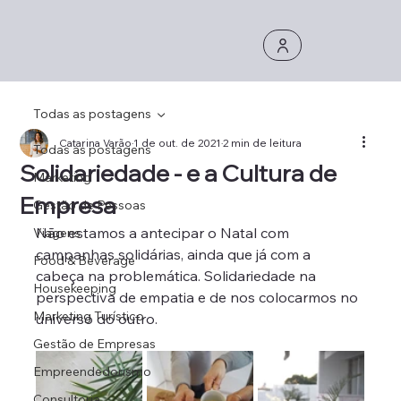
Todas as postagens
Catarina Varão
1 de out. de 2021
2 min de leitura
Todas as postagens
Solidariedade - e a Cultura de
Marketing
Empresa
Gestão de Pessoas
Não estamos a antecipar o Natal com 
Viagens
campanhas solidárias, ainda que já com a 
Food & Beverage
cabeça na problemática. Solidariedade na 
Housekeeping
perspectiva de empatia e de nos colocarmos no 
Marketing Turístico
universo do outro. 
Gestão de Empresas
Empreendedorismo
Consultoria