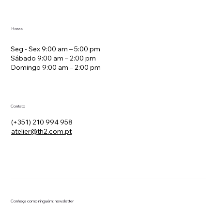
Estratégia de Tarifas em Hotelaria
Horas
Seg - Sex 9:00 am – 5:00 pm
Sábado 9:00 am – 2:00 pm
Domingo 9:00 am – 2:00 pm
Contato
(+351) 210 994 958
atelier@th2.com.pt
Conheça como ninguém: newsletter