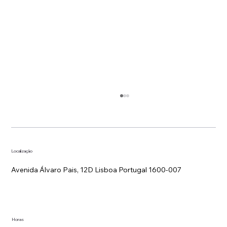
Localização
Avenida Álvaro Pais, 12D Lisboa Portugal 1600-007
Estratégia de Tarifas em Hotelaria
Horas