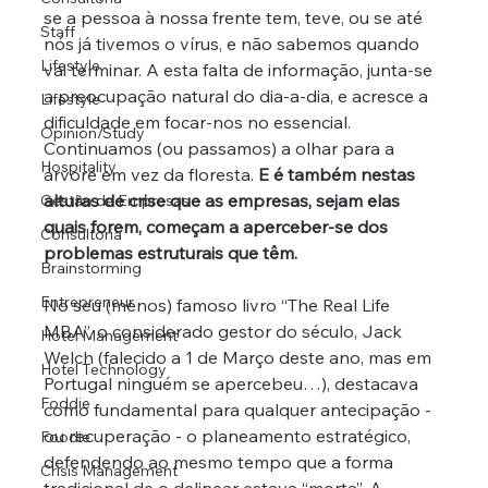
se a pessoa à nossa frente tem, teve, ou se até 
Staff
nós já tivemos o vírus, e não sabemos quando 
Lifestyle
vai terminar. A esta falta de informação, junta-se 
a preocupação natural do dia-a-dia, e acresce a 
Lifestyle
dificuldade em focar-nos no essencial. 
Opinion/Study
Continuamos (ou passamos) a olhar para a 
Hospitality
árvore em vez da floresta. 
E é também nestas 
alturas de crise que as empresas, sejam elas 
Gestão de Empresas
quais forem, começam a aperceber-se dos 
Consultoria
problemas estruturais que têm.  
Brainstorming
Entrepreneur
No seu (menos) famoso livro “The Real Life 
MBA”, o considerado gestor do século, Jack 
Hotel Management
Welch (falecido a 1 de Março deste ano, mas em 
Hotel Technology
Portugal ninguém se apercebeu…), destacava 
Foddie
como fundamental para qualquer antecipação - 
ou recuperação - o planeamento estratégico, 
Foodie
defendendo ao mesmo tempo que a forma 
Crisis Management
tradicional de o delinear estava “morta”. A 