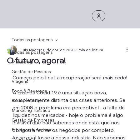
Todas as postagens
Luís Madera
8 de abr. de 2020
3 min de leitura
Todas as postagens
O futuro, agora!
Marketing
Gestão de Pessoas
Começo pelo final: a recuperação será mais cedo!
Viagens
Food & Beverage
A crise da Covid-19 é uma situação nova, 
completamente distinta das crises anteriores. Se 
Housekeeping
em 2008 o problema era perceptível - a falta de 
Marketing Turístico
liquidez nos mercados - hoje o problema é algo 
Gestão de Empresas
invisível que não sabemos onde está, que nos 
Empreendedorismo
obrigou a fechar os negócios por completo, 
fosse qual fosse a nossa industria. Não sabemos 
Consultoria