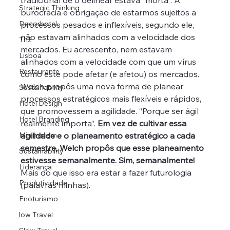
Strategic Thinking
burocracia e obrigação de estarmos sujeitos a 
Decorhotel
processos pesados e inflexíveis, segundo ele, 
não estavam alinhados com a velocidade dos 
Th2
mercados. Eu acrescento, nem estavam 
Lisboa
alinhados com a velocidade com que um vírus 
Restaurante
como este pode afetar (e afetou) os mercados. 
Welch propôs uma nova forma de planear 
Sustainability
processos estratégicos mais flexíveis e rápidos, 
Hotel Design
que promovessem a agilidade. “Porque ser ágil 
Hotel Branding
realmente importa”. 
Em vez de cultivar essa 
Minimalism
agilidade e o planeamento estratégico a cada 
semestre, Welch propôs que esse planeamento 
Sustainability
estivesse semanalmente. Sim, semanalmente! 
Liderança
Mais do que isso era estar a fazer futurologia 
Produtividade
(palavras minhas).
Enoturismo
low Travel