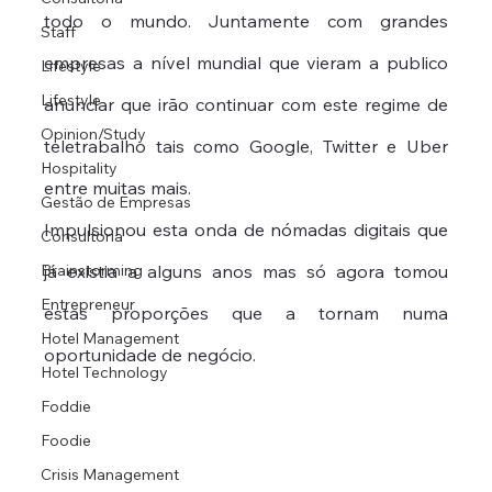
todo o mundo. Juntamente com grandes 
Staff
empresas a nível mundial que vieram a publico 
Lifestyle
Lifestyle
anunciar que irão continuar com este regime de 
Opinion/Study
teletrabalho tais como Google, Twitter e Uber 
Hospitality
entre muitas mais.
Gestão de Empresas
Impulsionou esta onda de nómadas digitais que 
Consultoria
Brainstorming
já existia a alguns anos mas só agora tomou 
Entrepreneur
estas proporções que a tornam numa 
Hotel Management
oportunidade de negócio. 
Hotel Technology
Foddie
Foodie
Crisis Management