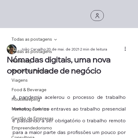
Todas as postagens
João Carvalho
20 de mai. de 2021
2 min de leitura
Todas as postagens
Nómadas digitais, uma nova
Marketing
oportunidade de negócio
Gestão de Pessoas
Viagens
Food & Beverage
A pandemia acelerou o processo de trabalho 
Housekeeping
remoto, com os entraves ao trabalho presencial 
Marketing Turístico
Gestão de Empresas
e passando a ser obrigatório o trabalho remoto 
Empreendedorismo
para a maior parte das profissões um pouco por 
Consultoria