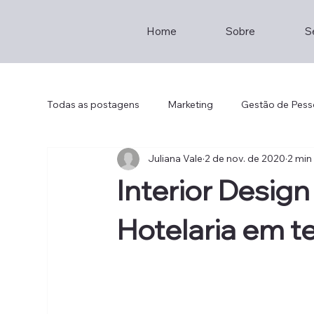
Home
Sobre
S
Todas as postagens
Marketing
Gestão de Pess
Juliana Vale
2 de nov. de 2020
2 min 
Empreendedorismo
Consultoria
Staff
Interior Desig
Brainstorming
Entrepreneur
Hotel Mana
Hotelaria em 
Th2
Lisboa
Restaurante
Sustainabil