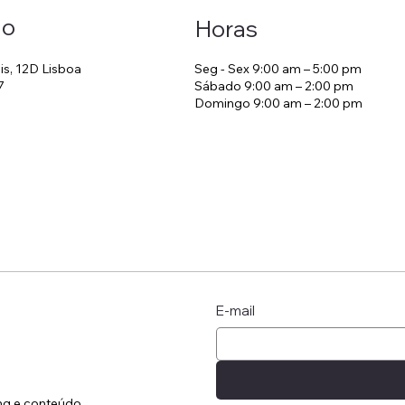
ão
Horas
is, 12D Lisboa
Seg - Sex 9:00 am – 5:00 pm
7
Sábado 9:00 am – 2:00 pm
Domingo 9:00 am – 2:00 pm
ratégia de Tarifas em
Check-in at Home:
elaria
of Living Like a Bo
Stay
E-mail
ing e conteúdo