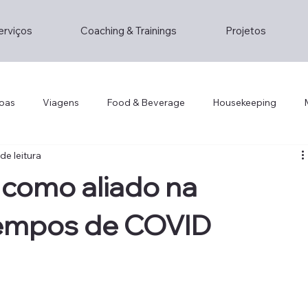
erviços
Coaching & Trainings
Projetos
oas
Viagens
Food & Beverage
Housekeeping
de leitura
Lifestyle
Lifestyle
Opinion/Study
Hospitality
n como aliado na
gement
Hotel Technology
Foddie
Foodie
Cris
tempos de COVID
ity
Hotel Design