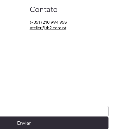
Contato
(+351) 210 994 958
atelier@th2.com.pt
 The Art
utique
Enviar