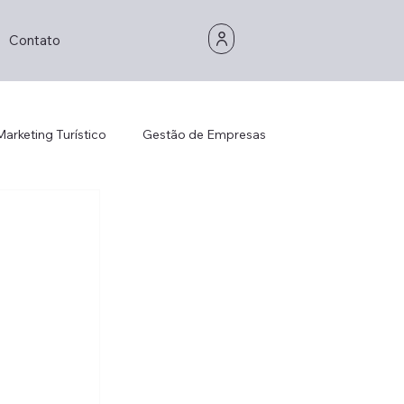
Contato
Marketing Turístico
Gestão de Empresas
Gestão de Empresas
Consultoria
is Management
Strategic Thinking
Decorhotel