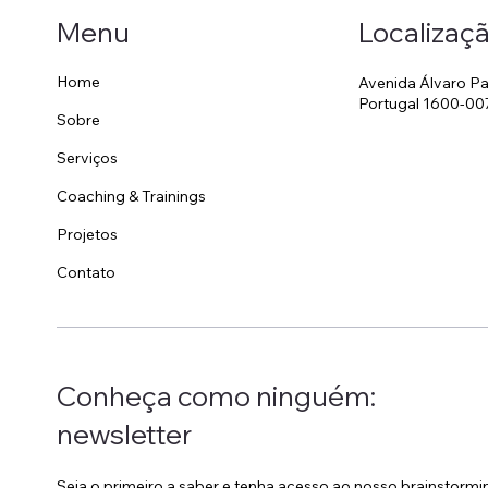
Localizaç
Menu
Home
Avenida Álvaro Pa
Portugal 1600-00
Sobre
Invisível, pessoal e
Est
omnipresente: o papel do
Hot
Serviços
Housekeeping no branding
Coaching & Trainings
de um hotel
Projetos
Contato
Conheça como ninguém:
newsletter
Seja o primeiro a saber e tenha acesso ao nosso brainstorm