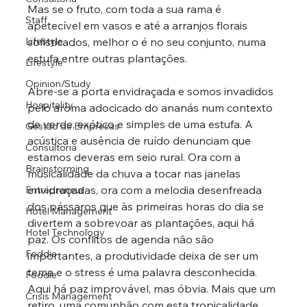
Mas se o fruto, com toda a sua rama é 
Staff
apetecível em vasos e até a arranjos florais 
Lifestyle
sofisticados, melhor o é no seu conjunto, numa 
estufa entre outras plantações. 
Lifestyle
Opinion/Study
Abre-se a porta envidraçada e somos invadidos 
Hospitality
pelo aroma adocicado do ananás num contexto 
de verde, exótico e simples de uma estufa. A 
Gestão de Empresas
acústica e ausência de ruído denunciam que 
Consultoria
estamos deveras em seio rural. Ora com a 
Brainstorming
musicalidade da chuva a tocar nas janelas 
envidraçadas, ora com a melodia desenfreada 
Entrepreneur
dos pássaros que às primeiras horas do dia se 
Hotel Management
divertem a sobrevoar as plantações, aqui há 
Hotel Technology
paz. Os conflitos de agenda não são 
Foddie
importantes, a produtividade deixa de ser um 
tema e o stress é uma palavra desconhecida. 
Foodie
Aqui há paz improvável, mas óbvia. Mais que um 
Crisis Management
retiro, uma comunhão com esta tropicalidade 