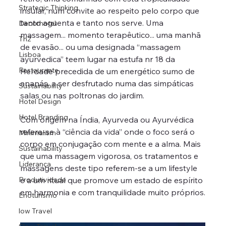
Strategic Thinking
insular, num convite ao respeito pelo corpo que 
tanto aguenta e tanto nos serve. Uma 
Decorhotel
massagem... momento terapêutico... uma manhã 
Th2
de evasão... ou uma designada “massagem 
Lisboa
ayurvedica” teem lugar na estufa nr 18 da 
Restaurante
Herdade precedida de um energético sumo de 
ananás, a ser desfrutado numa das simpáticas 
Sustainability
salas ou nas poltronas do jardim.
Hotel Design
Hotel Branding
Com origem na Índia, Ayurveda ou Ayurvédica 
refere-se à “ciência da vida” onde o foco será o 
Minimalism
corpo em conjugação com mente e a alma. Mais 
Sustainability
que uma massagem vigorosa, os tratamentos e 
Liderança
massagens deste tipo referem-se a um lifestyle 
Produtividade
e a um ritual que promove um estado de espírito 
em harmonia e com tranquilidade muito próprios.
Enoturismo
low Travel