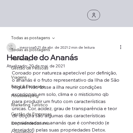
Todas as postagens
inesrosa5
21 de abr. de 2021
2 min de leitura
Todas as postagens
Herdade do Ananás
Marketing
Atualizado:
20 de mai. de 2021
Gestão de Pessoas
Coroado por natureza apetecível por definição, 
Viagens
o ananás é o fruto representativo da Ilha de São 
Food & Beverage
Miguel. Não fosse a ilha reunir condições 
excecionais em solo, clima e o misticismo qb 
Housekeeping
para produzir um fruto com características 
Marketing Turístico
únicas. Cor, acidez, grau de transparência e teor 
Gestão de Empresas
de doçura são algumas das características  
consideradas no ananás que é conhecido (e 
Empreendedorismo
desejado!) pelas suas propriedades Detox.
Consultoria