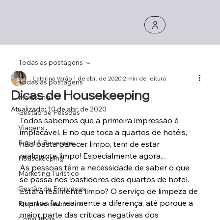
Todas as postagens
Catarina Varão
1 de abr. de 2020
2 min de leitura
Todas as postagens
Dicas de Housekeeping
Marketing
Atualizado:
10 de abr. de 2020
Gestão de Pessoas
Todos sabemos que a primeira impressão é 
Viagens
implacável. E no que toca a quartos de hotéis, 
Food & Beverage
não basta parecer limpo, tem de estar 
realmente limpo! Especialmente agora...
Housekeeping
As pessoas têm a necessidade de saber o que 
Marketing Turístico
se passa nos bastidores dos quartos de hotel. 
Gestão de Empresas
Estará realmente limpo? O serviço de limpeza de 
quartos faz realmente a diferença, até porque a 
Empreendedorismo
maior parte das críticas negativas dos 
Consultoria