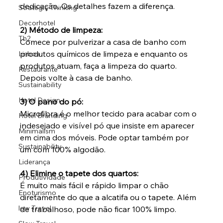
dedicação. Os detalhes fazem a diferença.
Strategic Thinking
Decorhotel
2) Método de limpeza:
Th2
Comece por pulverizar a casa de banho com 
produtos químicos de limpeza e enquanto os 
Lisboa
produtos atuam, faça a limpeza do quarto. 
Restaurante
Depois volte à casa de banho.
Sustainability
Hotel Design
3) O pano do pó:
Microfibra é o melhor tecido para acabar com o 
Hotel Branding
indesejado e visível pó que insiste em aparecer 
Minimalism
em cima dos móveis. Pode optar também por 
Sustainability
um com 100% algodão. 
Liderança
4) Elimine o tapete dos quartos:
Produtividade
É muito mais fácil e rápido limpar o chão 
Enoturismo
diretamente do que a alcatifa ou o tapete. Além 
low Travel
de trabalhoso, pode não ficar 100% limpo.