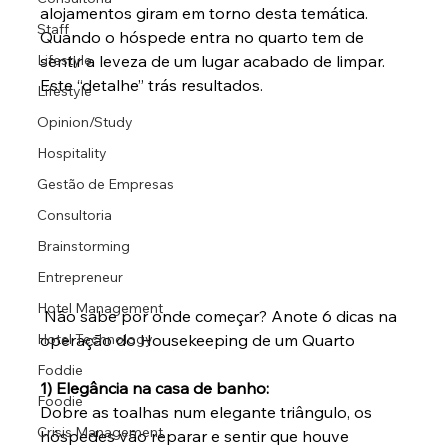
alojamentos giram em torno desta temática.
Staff
Quando o hóspede entra no quarto tem de 
Lifestyle
sentir a leveza de um lugar acabado de limpar. 
Este “detalhe” trás resultados.
Lifestyle
Opinion/Study
Hospitality
Gestão de Empresas
Consultoria
Brainstorming
Entrepreneur
Hotel Management
Não sabe por onde começar? Anote 6 dicas na 
operação do Housekeeping de um Quarto
Hotel Technology
Foddie
1) Elegância na casa de banho:
Foodie
Dobre as toalhas num elegante triângulo, os 
Crisis Management
hóspedes vão reparar e sentir que houve 