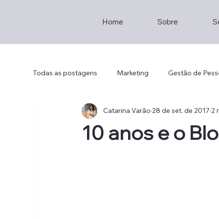
Home
Sobre
S
Todas as postagens
Marketing
Gestão de Pess
Catarina Varão
28 de set. de 2017
2 
Empreendedorismo
Consultoria
Staff
10 anos e o Bl
Brainstorming
Entrepreneur
Hotel Mana
Th2
Lisboa
Restaurante
Sustainabil