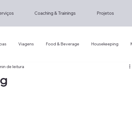
erviços
Coaching & Trainings
Projetos
oas
Viagens
Food & Beverage
Housekeeping
min de leitura
Lifestyle
Lifestyle
Opinion/Study
Hospitality
og
gement
Hotel Technology
Foddie
Foodie
Cris
ity
Hotel Design