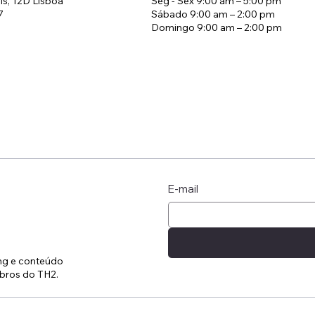
is, 12D Lisboa
Seg - Sex 9:00 am – 5:00 pm
7
Sábado 9:00 am – 2:00 pm
Domingo 9:00 am – 2:00 pm
ratégia de Tarifas em
Check-in at Home:
elaria
of Living Like a Bo
Stay
E-mail
ing e conteúdo
bros do TH2.