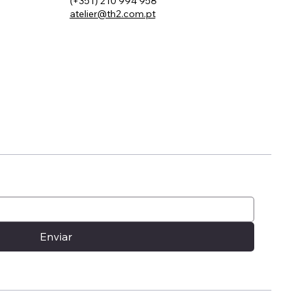
(+351) 210 994 958
atelier@th2.com.pt
 The Art
utique
Enviar