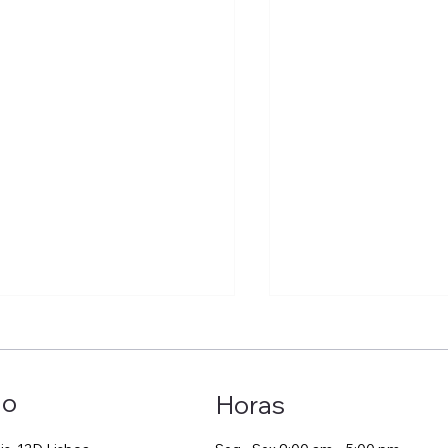
ão
Horas