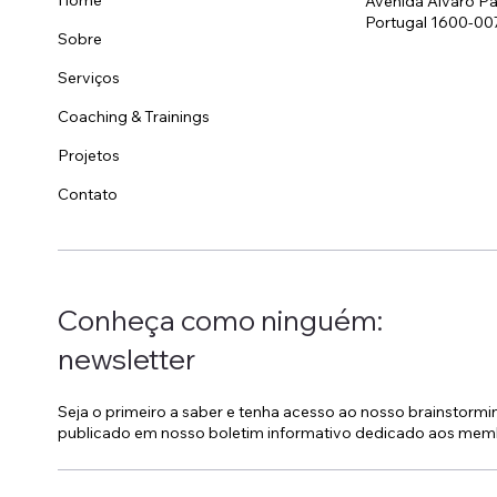
Avenida Álvaro Pa
Portugal 1600-00
Sobre
Invisível, pessoal e
Est
omnipresente: o papel do
Hot
Serviços
Housekeeping no branding
Coaching & Trainings
de um hotel
Projetos
Contato
Conheça como ninguém:
newsletter
Seja o primeiro a saber e tenha acesso ao nosso brainstorm
publicado em nosso boletim informativo dedicado aos mem