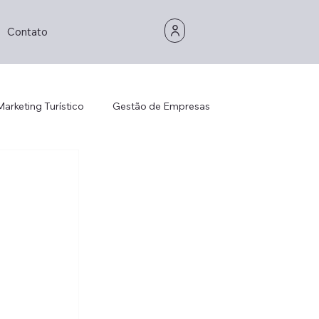
Contato
Marketing Turístico
Gestão de Empresas
Gestão de Empresas
Consultoria
is Management
Strategic Thinking
Decorhotel