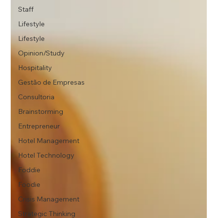
Staff
Lifestyle
Lifestyle
Opinion/Study
Hospitality
Gestão de Empresas
Consultoria
Brainstorming
Entrepreneur
Hotel Management
Hotel Technology
Foddie
Foodie
Crisis Management
Strategic Thinking