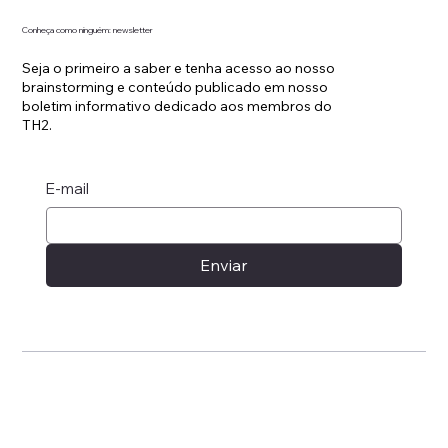
Conheça como ninguém: newsletter
Seja o primeiro a saber e tenha acesso ao nosso
brainstorming e conteúdo publicado em nosso
boletim informativo dedicado aos membros do
TH2.
E-mail
Enviar
Política de Privacidade
© 2025 por TH2