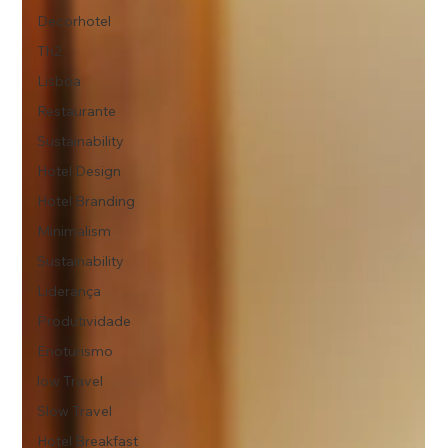
Decorhotel
Th2
Lisboa
Restaurante
Sustainability
Hotel Design
Hotel Branding
Minimalism
Sustainability
Liderança
Produtividade
Enoturismo
low Travel
Slow Travel
Hotel Breakfast