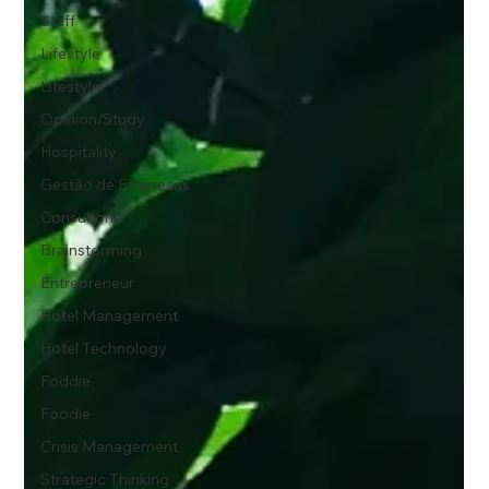
Staff
Lifestyle
Lifestyle
Opinion/Study
Hospitality
Gestão de Empresas
Consultoria
Brainstorming
Entrepreneur
Hotel Management
Hotel Technology
Foddie
Foodie
Crisis Management
Strategic Thinking