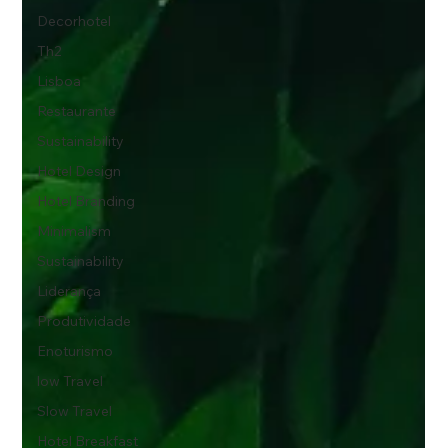
Decorhotel
Th2
Lisboa
Restaurante
Sustainability
Hotel Design
Hotel Branding
Minimalism
Sustainability
Liderança
Produtividade
Enoturismo
low Travel
Slow Travel
Hotel Breakfast