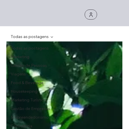
Todas as postagens
Todas as postagens
Marketing
Gestão de Pessoas
Viagens
Food & Beverage
Housekeeping
Marketing Turístico
Gestão de Empresas
Empreendedorismo
Consultoria