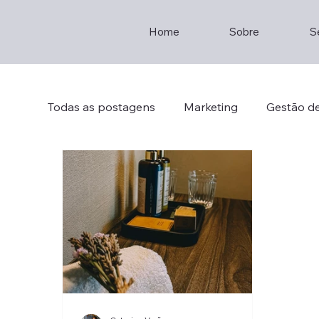
Home
Sobre
S
Todas as postagens
Marketing
Gestão d
Gestão de Empresas
Empreendedorism
Gestão de Empresas
Consultoria
Br
Crisis Management
Strategic Thinking