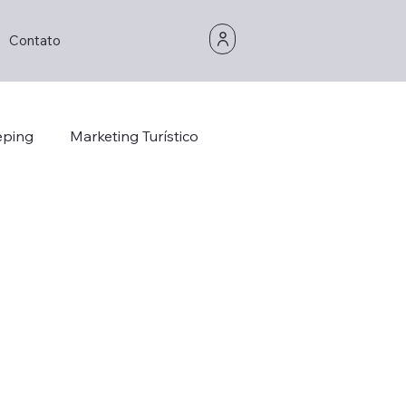
Contato
eping
Marketing Turístico
Opinion/Study
Hospitality
Hotel Technology
Foddie
Foodie
stainability
Hotel Design