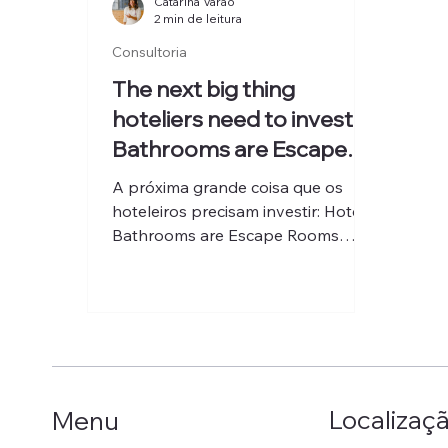
Catarina Varão
2 min de leitura
Consultoria
The next big thing
hoteliers need to invest:
Bathrooms are Escape
Rooms
A próxima grande coisa que os
hoteleiros precisam investir: Hotel
Bathrooms are Escape Rooms
Naquele encontro amoroso onde
temos que...
Localizaç
Menu