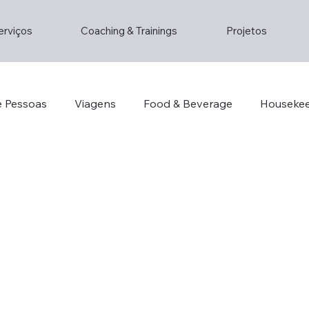
erviços
Coaching & Trainings
Projetos
e Pessoas
Viagens
Food & Beverage
Houseke
o
Consultoria
Staff
Lifestyle
Lifestyle
ainstorming
Entrepreneur
Hotel Management
Decorhotel
Th2
Lisboa
Restaurante
Su