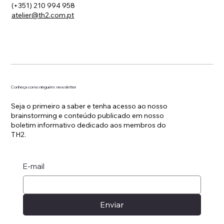
(+351) 210 994 958
atelier@th2.com.pt
Conheça como ninguém: newsletter
Seja o primeiro a saber e tenha acesso ao nosso
brainstorming e conteúdo publicado em nosso
boletim informativo dedicado aos membros do
TH2.
E-mail
Enviar