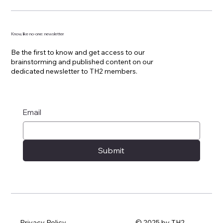
Know, like no-one: newsletter
Be the first to know and get access to our
brainstorming and published content on our
dedicated newsletter to TH2 members.
Email
Submit
Privacy Policy
© 2025 by TH2