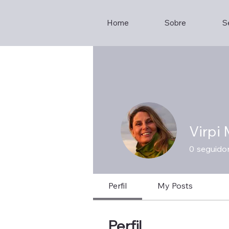
Home
Sobre
S
Virpi
0
seguido
Perfil
My Posts
Perfil