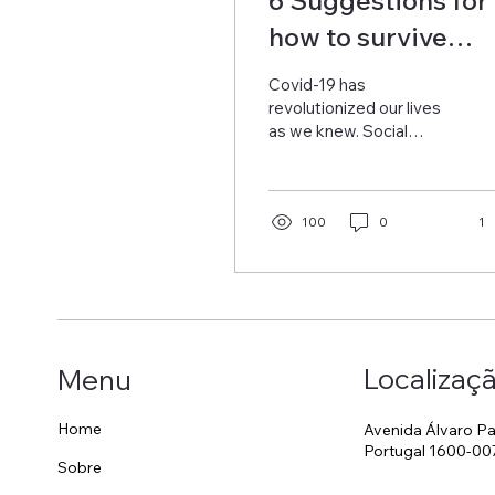
how to survive
working from ho
Covid-19 has
revolutionized our lives
as we knew. Social
distancing and staying at
home whether we like it
or not have very quickly...
100
0
1
Localizaç
Menu
Home
Avenida Álvaro Pa
Portugal 1600-00
Sobre