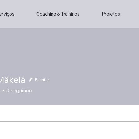
erviços
Coaching & Trainings
Projetos
 Mäkelä
Escritor
r
0
seguindo