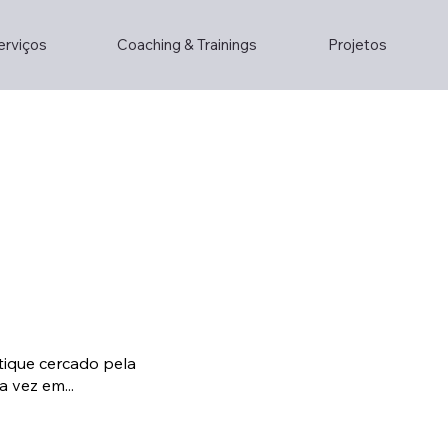
erviços
Coaching & Trainings
Projetos
tique cercado pela
 vez em...