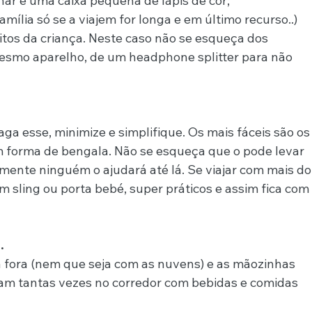
nhar e uma caixa pequena de lápis de cor;
mília só se a viajem for longa e em último recurso..) 
ritos da criança. Neste caso não se esqueça dos 
esmo aparelho, de um headphone splitter para não 
aga esse, minimize e simplifique. Os mais fáceis são os
 forma de bengala. Não se esqueça que o pode levar 
mente ninguém o ajudará até lá. Se viajar com mais do
 sling ou porta bebé, super práticos e assim fica com
.
á fora (nem que seja com as nuvens) e as mãozinhas 
sam tantas vezes no corredor com bebidas e comidas 