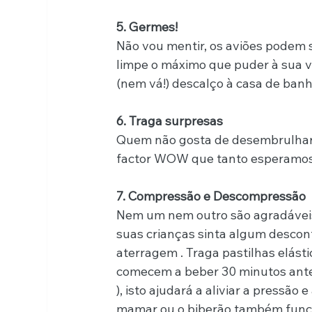
5. Germes!
Não vou mentir, os aviões podem se
limpe o máximo que puder à sua vo
(nem vá!) descalço à casa de ba
6. Traga surpresas
Quem não gosta de desembrulhar 
factor WOW que tanto esperamos 
7. Compressão e Descompressão
Nem um nem outro são agradáveis,
suas crianças sinta algum descon
aterragem . Traga pastilhas elásti
comecem a beber 30 minutos ante
), isto ajudará a aliviar a pressã
mamar ou o biberão também func