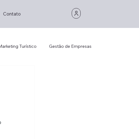
Contato
Marketing Turístico
Gestão de Empresas
Gestão de Empresas
Consultoria
is Management
Strategic Thinking
Decorhotel
 