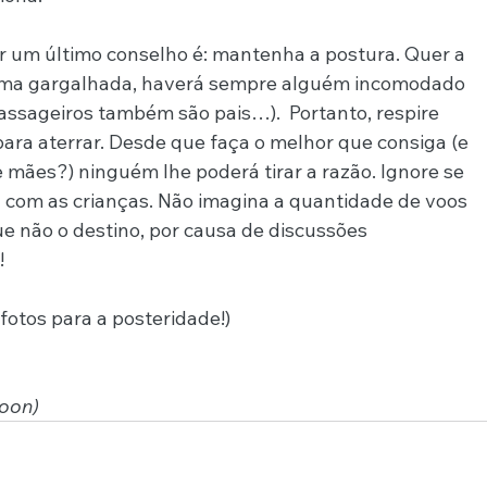
ar um último conselho é: mantenha a postura. Quer a 
ê uma gargalhada, haverá sempre alguém incomodado 
ssageiros também são pais…).  Portanto, respire 
para aterrar. Desde que faça o melhor que consiga (e 
 e mães?) ninguém lhe poderá tirar a razão. Ignore se 
u com as crianças. Não imagina a quantidade de voos 
ue não o destino, por causa de discussões 
!
e fotos para a posteridade!)
soon)