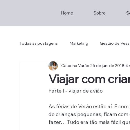
Home
Sobre
S
Todas as postagens
Marketing
Gestão de Pess
Catarina Varão
26 de jun. de 2018
4 
Empreendedorismo
Consultoria
Staff
Viajar com cri
Brainstorming
Entrepreneur
Hotel Mana
Parte I - viajar de avião
As férias de Verão estão aí. E com 
Th2
Lisboa
Restaurante
Sustainabil
de crianças pequenas, ficam com 
fazer… Tudo era tão mais fácil qu