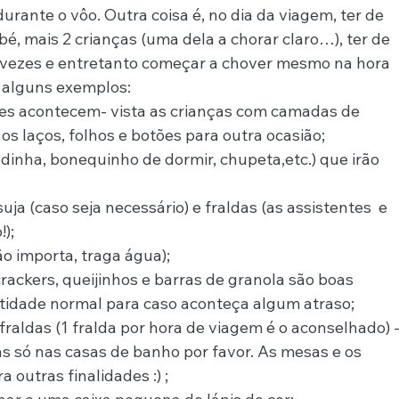
rante o vôo. Outra coisa é, no dia da viagem, ter de 
bé, mais 2 crianças (uma dela a chorar claro…), ter de 
 vezes e entretanto começar a chover mesmo na hora 
alguns exemplos:
es acontecem- vista as crianças com camadas de 
 os laços, folhos e botões para outra ocasião;
ldinha, bonequinho de dormir, chupeta,etc.) que irão 
suja (caso seja necessário) e fraldas (as assistentes  e 
!);
ão importa, traga água);
rackers, queijinhos e barras de granola são boas 
tidade normal para caso aconteça algum atraso;
fraldas (1 fralda por hora de viagem é o aconselhado) -
as só nas casas de banho por favor. As mesas e os 
 outras finalidades :) ;