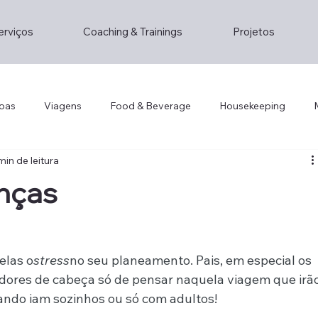
erviços
Coaching & Trainings
Projetos
oas
Viagens
Food & Beverage
Housekeeping
min de leitura
Lifestyle
Lifestyle
Opinion/Study
Hospitality
anças
gement
Hotel Technology
Foddie
Foodie
Cris
elas o
stress
no seu planeamento. Pais, em especial os 
ity
Hotel Design
dores de cabeça só de pensar naquela viagem que irão
ando iam sozinhos ou só com adultos!