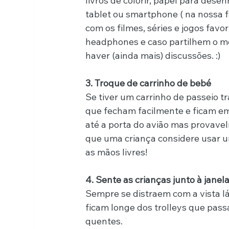
livros de colorir, papel para dese
tablet ou smartphone ( na nossa fa
com os filmes, séries e jogos favo
headphones e caso partilhem o m
haver (ainda mais) discussões. :)
3. Troque de carrinho de bebé
Se tiver um carrinho de passeio tr
que fecham facilmente e ficam em
até a porta do avião mas provavel
que uma criança considere usar um
as mãos livres!
4. Sente as crianças junto à janela
Sempre se distraem com a vista l
ficam longe dos trolleys que pas
quentes.