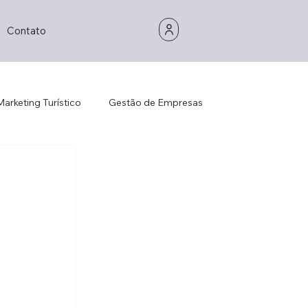
Contato
Marketing Turístico
Gestão de Empresas
Gestão de Empresas
Consultoria
is Management
Strategic Thinking
Decorhotel