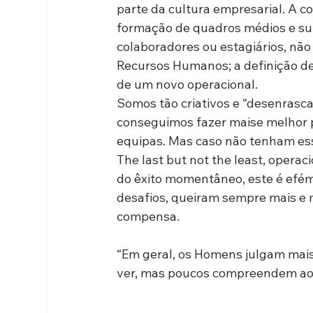
parte da cultura empresarial. A c
formação de quadros médios e sup
colaboradores ou estagiários, n
Recursos Humanos; a definição de 
de um novo operacional.
Somos tão criativos e “desenrasc
conseguimos fazer maise melhor 
equipas. Mas caso não tenham es
The last but not the least, opera
do êxito momentâneo, este é efé
desafios, queiram sempre mais e m
compensa.
“Em geral, os Homens julgam mais 
ver, mas poucos compreendem ao
                                                              