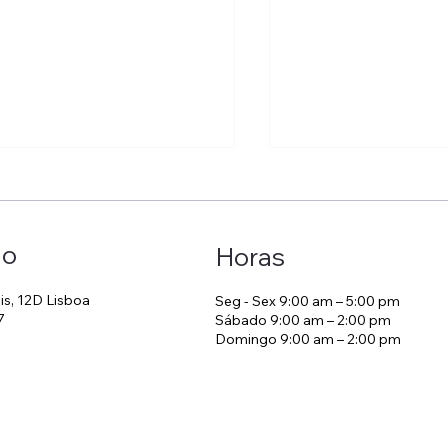
ão
Horas
is, 12D Lisboa
Seg - Sex 9:00 am – 5:00 pm
7
Sábado 9:00 am – 2:00 pm
Domingo 9:00 am – 2:00 pm
ratégia de Tarifas em
Check-in at Home:
elaria
of Living Like a Bo
Stay