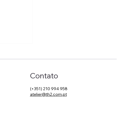
Contato
(+351) 210 994 958
atelier@th2.com.pt
 The Art
utique