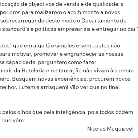
olocação de objectivos de venda e de qualidade, a 
eriores para realizarem o acolhimento a novos 
ão sobrecarregando deste modo o Departamento de 
standard’s e políticas empresariais e entregar no dia 1
ados” que em algo tão simples e sem custos não 
para motivar, promover e engrandecer as nossas 
sa capacidade, perguntem como fazer
cionais da Hotelaria e restauração não vivam à sombra 
mero. Busquem novas experiências, procurem novos 
elhor. Lutem e arrisquem! Vão ver que no final 
pelos olhos que pela inteligência, pois todos podem 
 que vêm”.
                                                                               Nicolas Maquiavel