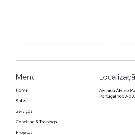
Localizaç
Menu
Home
Avenida Álvaro Pa
Portugal 1600-00
Sobre
Invisível, pessoal e
Est
omnipresente: o papel do
Hot
Serviços
Housekeeping no branding
Coaching & Trainings
de um hotel
Projetos