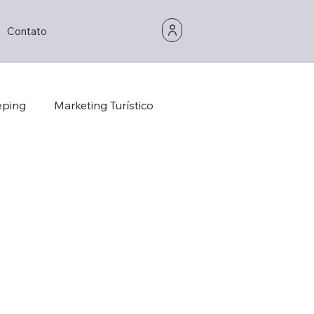
Contato
eping
Marketing Turístico
Opinion/Study
Hospitality
Hotel Technology
Foddie
Foodie
stainability
Hotel Design