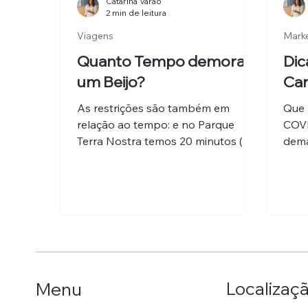
Catarina Varão
2 min de leitura
Viagens
Mark
Quanto Tempo demora
Dic
um Beijo?
Car
As restrições são também em
Que 
relação ao tempo: e no Parque
COVI
Terra Nostra temos 20 minutos (...)
dema
há p
esta 
Localizaç
Menu