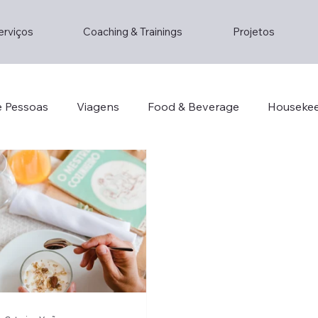
erviços
Coaching & Trainings
Projetos
e Pessoas
Viagens
Food & Beverage
Houseke
o
Consultoria
Staff
Lifestyle
Lifestyle
ainstorming
Entrepreneur
Hotel Management
Decorhotel
Th2
Lisboa
Restaurante
Su